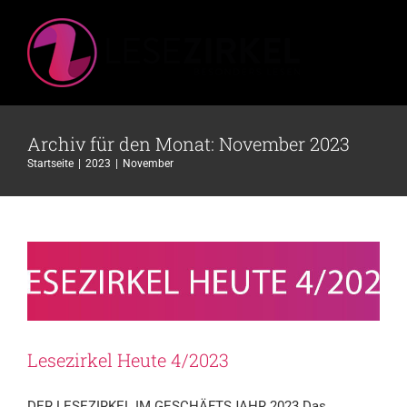
Zum
Inhalt
springen
Archiv für den Monat:
November 2023
Startseite
2023
November
Lesezirkel Heute 4/2023
Allgemein
Lesezirkel Heute 4/2023
DER LESEZIRKEL IM GESCHÄFTSJAHR 2023 Das