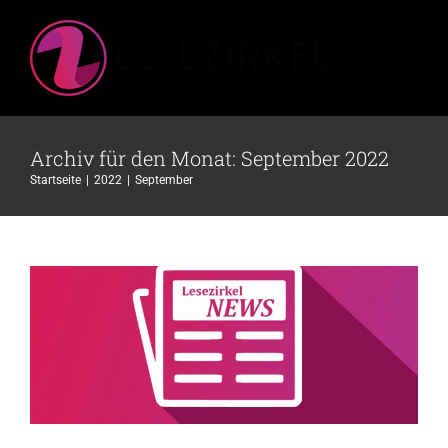
Zum
Inhalt
springen
Archiv für den Monat:
September 2022
Gemeinsame Jahrestagung der
Startseite
2022
September
Verbände Deutscher Lesezirkel und
Bundesverband Abonnement
Allgemein