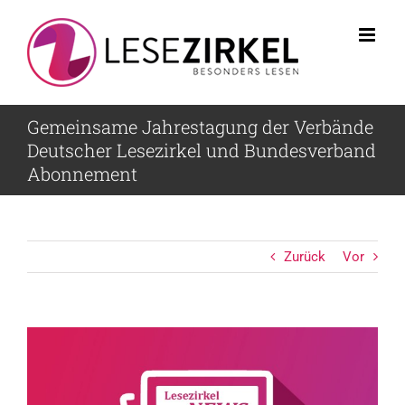
Zum
Inhalt
springen
Gemeinsame Jahrestagung der Verbände
Deutscher Lesezirkel und Bundesverband
Abonnement
Zurück
Vor
Zeige
grösseres
Bild