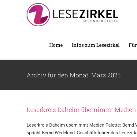
Zum
Inhalt
springen
Home
Infos zum Lesezirkel
Für
Archiv für den Monat:
März 2025
Leserkreis Daheim übernimmt Medien-
Leserkreis Daheim übernimmt Medien-Palette: Bernd W
spricht Bernd Wedekind, Geschäftsführer des Lesezirk