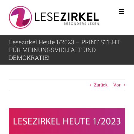
Zum
Inhalt
springen
Lesezirkel Heute 1/2023 – PRINT STEHT
FÜR MEINUNGSVIELFALT UND
DEMOKRATIE!
Zurück
Vor
Zeige
grösseres
Bild