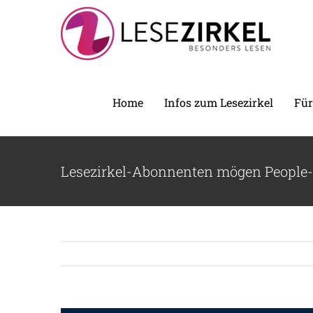
Zum
Inhalt
springen
Home
Infos zum Lesezirkel
Für
Lesezirkel-Abonnenten mögen People