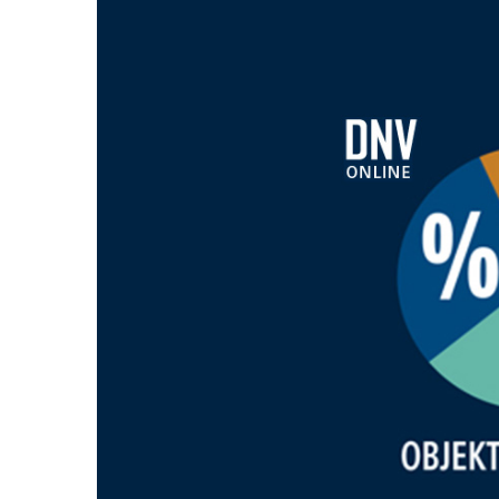
Zeige
grösseres
Bild