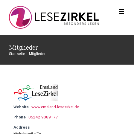
Mitglieder
Startseite
Mitglieder
Website
www.emsland-lesezirkel.de
Phone
05242 9089177
Address
Nickelstraße 7a