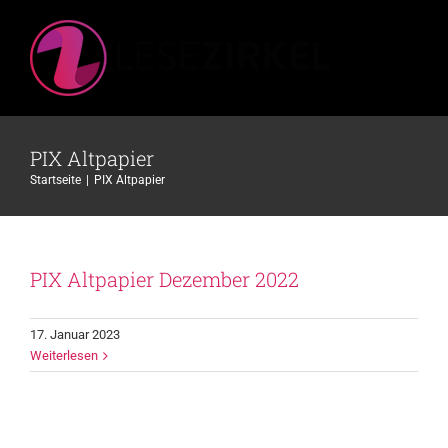
Zum
Inhalt
springen
PIX Altpapier
Startseite
PIX Altpapier
PIX Altpapier Dezember 2022
17. Januar 2023
Weiterlesen